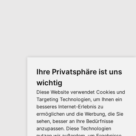
Der unvergleichliche Ort, umgeben von Wald
im Herzen von Kärnten
Kontaktinformationen
+43 (0) 650 233 26 56
info@dom-aurora.at
Ihre Privatsphäre ist uns
wichtig
Aurora Faszination Natur
Diese Website verwendet Cookies und
Grassen 5
Targeting Technologien, um Ihnen ein
A-9311 Kraig
besseres Internet-Erlebnis zu
ermöglichen und die Werbung, die Sie
sehen, besser an Ihre Bedürfnisse
anzupassen. Diese Technologien
Social Media
nutzen wir außerdem, um Ergebnisse