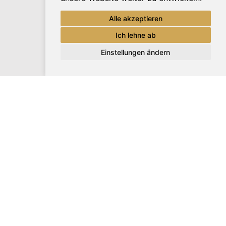
Alle akzeptieren
Ich lehne ab
Einstellungen ändern
Update cookies preferences
turteich bietet
Im Haupthaus warten 
m 6 liebevoll
Euch, die zur Einzel-
 (Belegung 2-3
Doppelbelegung zur V